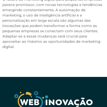
parece promissor, com novas tecnologias e tendências
emergindo constantemente. A automação de
marketing, o uso de inteligência artificial e a
personalização em larga escala são algumas das
inovações que podem transformar a forma como as
pequenas empresas se conectam com seus clientes.
Adaptar-se a essas mudanças será crucial para
aproveitar ao máximo as oportunidades de marketing
digital.