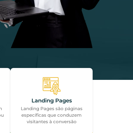
Landing Pages
m
Landing Pages são páginas
ou
específicas que conduzem
visitantes à conversão