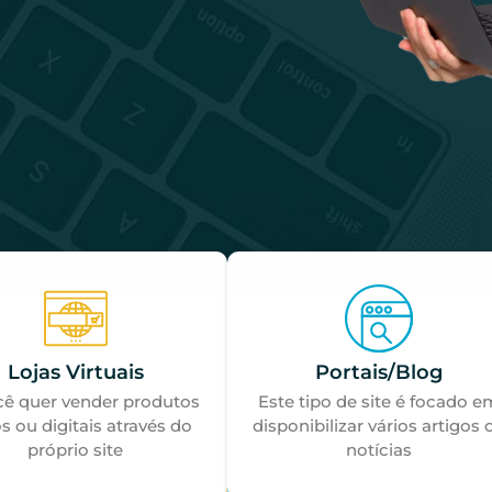
Lojas Virtuais
Portais/Blog
cê quer vender produtos
Este tipo de site é focado e
os ou digitais através do
disponibilizar vários artigos 
próprio site
notícias