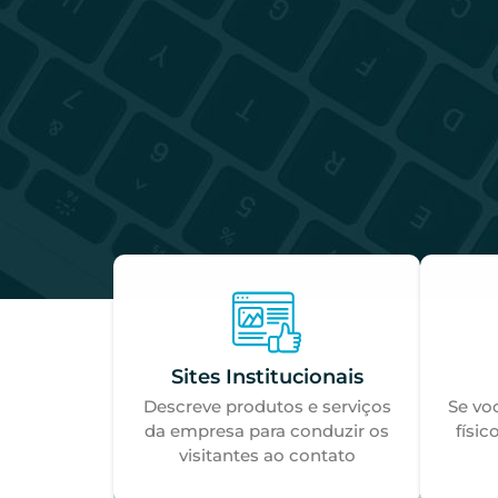
Sites Institucionais
Descreve produtos e serviços
Se vo
da empresa para conduzir os
físic
visitantes ao contato