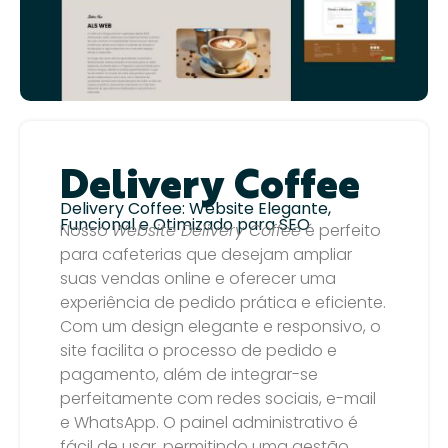
Delivery Coffee
Delivery Coffee: Website Elegante,
Funcional e Otimizado para SEO
Nosso
Website Delivery Coffee
é perfeito
para cafeterias que desejam ampliar
suas vendas online e oferecer uma
experiência de pedido prática e eficiente.
Com um design elegante e responsivo, o
site facilita o processo de pedido e
pagamento, além de integrar-se
perfeitamente com redes sociais, e-mail
e WhatsApp. O painel administrativo é
fácil de usar, permitindo uma gestão